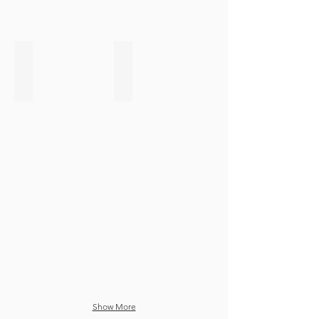
心
筋
症
に
つ
岡本寛樹
新垣朋弘
い
マ
収
て
ル
縮
チ
性
モ
心
ダ
膜
リ
炎
テ
の
ィ
血
ー
行
を
動
用
態
い
と
た
エ
弁
コ
膜
ー
症
所
診
見
療
に
の
つ
実
い
際
て
Show More
と
考